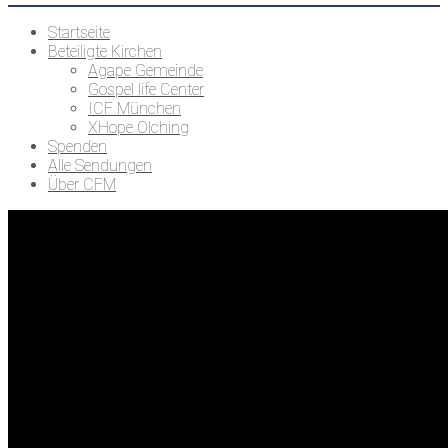
Startseite
Beteiligte Kirchen
Agape Gemeinde
Gospel life Center
ICF München
XHope Olching
Spenden
Alle Sendungen
Über CFM