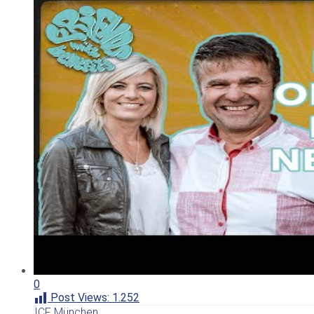
0
Post Views:
1.252
ICF München