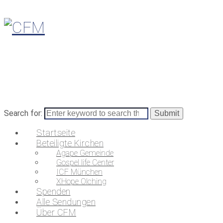
Search for:
Startseite
Beteiligte Kirchen
Agape Gemeinde
Gospel life Center
ICF München
XHope Olching
Spenden
Alle Sendungen
Über CFM