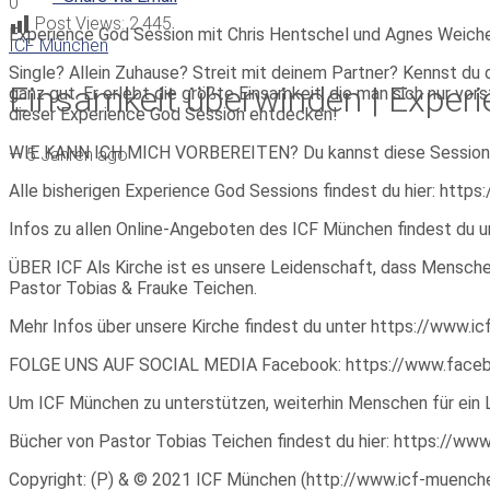
0
Post Views:
2.445
Experience God Session mit Chris Hentschel und Agnes Weich
ICF München
Single? Allein Zuhause? Streit mit deinem Partner? Kennst du d
Einsamkeit überwinden | Exper
ganz gut. Er erlebt die größte Einsamkeit, die man sich nur vo
dieser Experience God Session entdecken!
WIE KANN ICH MICH VORBEREITEN? Du kannst diese Session allein
—
5 Jahren ago
Alle bisherigen Experience God Sessions findest du hier: h
Infos zu allen Online-Angeboten des ICF München findest du 
ÜBER ICF Als Kirche ist es unsere Leidenschaft, dass Menschen
Pastor Tobias & Frauke Teichen.
Mehr Infos über unsere Kirche findest du unter https://www.
FOLGE UNS AUF SOCIAL MEDIA Facebook: https://www.faceboo
Um ICF München zu unterstützen, weiterhin Menschen für ein 
Bücher von Pastor Tobias Teichen findest du hier: https://w
Copyright: (P) & © 2021 ICF München (http://www.icf-muenchen.d