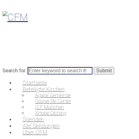
Search for:
Startseite
Beteiligte Kirchen
Agape Gemeinde
Gospel life Center
ICF München
XHope Olching
Spenden
Alle Sendungen
Über CFM