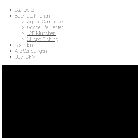
Startseite
Beteiligte Kirchen
Agape Gemeinde
Gospel life Center
ICF München
XHope Olching
Spenden
Alle Sendungen
Über CFM