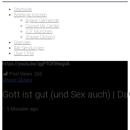
Startseite
Beteiligte Kirchen
Agape Gemeinde
Gospel life Center
ICF München
XHope Olching
Spenden
Alle Sendungen
Über CFM
https://youtu.be/qgPfOEWwgdA
Post Views:
266
XHope Olching
Gott ist gut (und Sex auch) | Da
—
5 Monaten ago