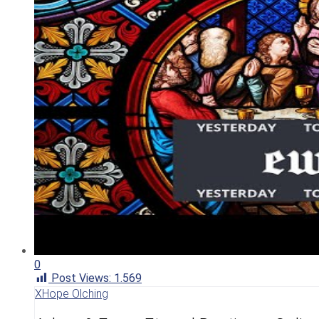
0
Post Views:
1.569
XHope Olching