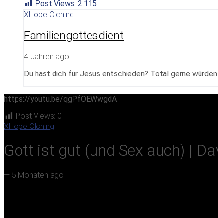
Post Views:
2.115
XHope Olching
Familiengottesdient
4 Jahren ago
Du hast dich für Jesus entschieden? Total gerne würden w
https://youtu.be/qgPfOEWwgdA
Post Views:
0
XHope Olching
Gott ist gut (und Sex auch) | Da
—
5 Monaten ago