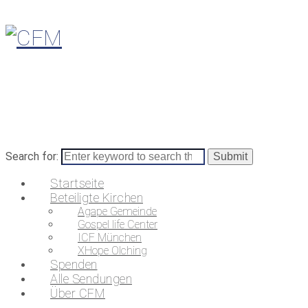
Search for:
Startseite
Beteiligte Kirchen
Agape Gemeinde
Gospel life Center
ICF München
XHope Olching
Spenden
Alle Sendungen
Über CFM