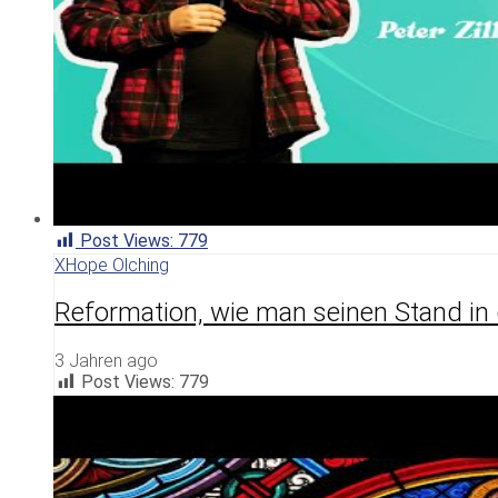
Post Views:
779
XHope Olching
Reformation, wie man seinen Stand in 
3 Jahren ago
Post Views:
779