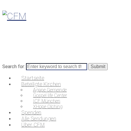
Search for:
Startseite
Beteiligte Kirchen
Agape Gemeinde
Gospel life Center
ICF München
XHope Olching
Spenden
Alle Sendungen
Über CFM