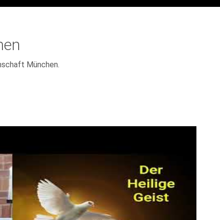
men
nschaft München.