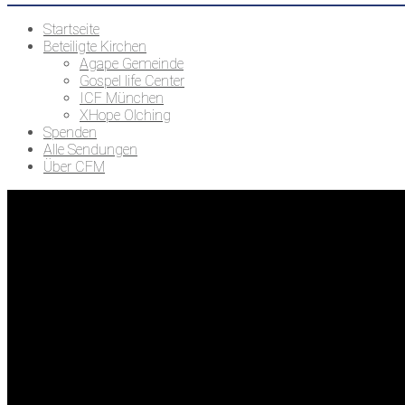
Startseite
Beteiligte Kirchen
Agape Gemeinde
Gospel life Center
ICF München
XHope Olching
Spenden
Alle Sendungen
Über CFM