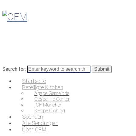
Search for:
Startseite
Beteiligte Kirchen
Agape Gemeinde
Gospel life Center
ICF München
XHope Olching
Spenden
Alle Sendungen
Über CFM