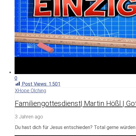
0
Post Views:
1.501
XHope Olching
Familiengottesdienst| Martin Hößl | Got
3 Jahren ago
Du hast dich für Jesus entschieden? Total gerne würden w