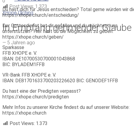
0
Post Views:
1.373
Du hast dich für Jesus entschieden? Total gerne würden wir di
XHope Olching
https://xhope.church/entscheidung/
In Empfang nehmender Glaube
Der Gottesdienst hat dir gefallen und du möchtest uns
unterstützen? Hier hast du die Möglichkeit zu geben:
https://xhope.church/geben/
—
5 Jahren ago
Sparkasse
FFB XHOPE e. V.
IBAN: DE10700530700001043868
BIC: BYLADEM1FFB
VR-Bank FFB XHOPE e. V.
IBAN: DE81701633700203226620 BIC: GENODEF1FFB
Du hast eine der Predigten verpasst?
https://xhope.church/predigten
Mehr Infos zu unserer Kirche findest du auf unserer Website:
https://xhope.church
Post Views:
1.373