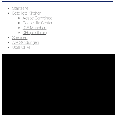
Startseite
Beteiligte Kirchen
Agape Gemeinde
Gospel life Center
ICF München
XHope Olching
Spenden
Alle Sendungen
Über CFM