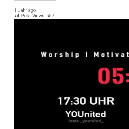
1 Jahr ago
Post Views:
557