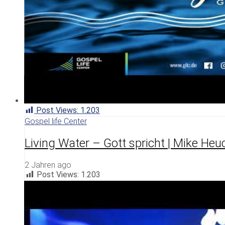
Post Views:
1.203
Gospel life Center
Living Water – Gott spricht | Mike Heu
2 Jahren ago
Post Views:
1.203