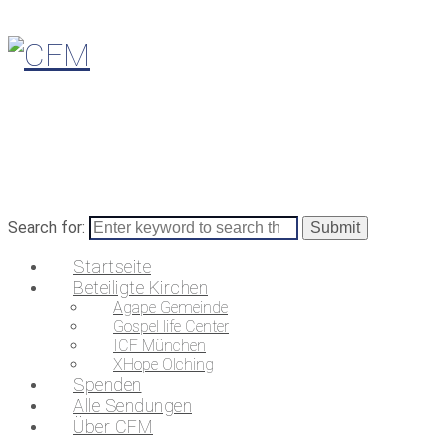
Search for:
Startseite
Beteiligte Kirchen
Agape Gemeinde
Gospel life Center
ICF München
XHope Olching
Spenden
Alle Sendungen
Über CFM