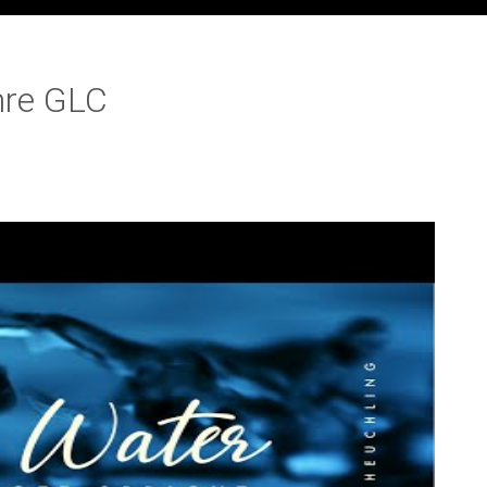
hre GLC