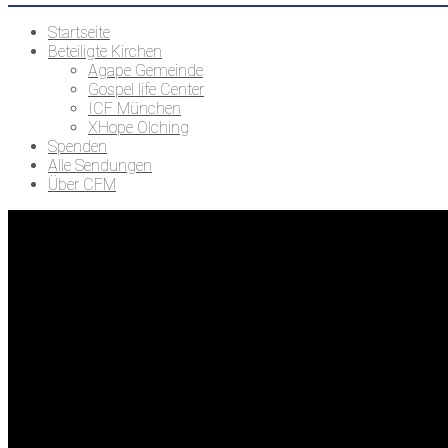
Startseite
Beteiligte Kirchen
Agape Gemeinde
Gospel life Center
ICF München
XHope Olching
Spenden
Alle Sendungen
Über CFM