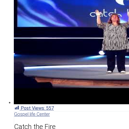
Post Views:
557
Gospel life Center
Catch the Fire