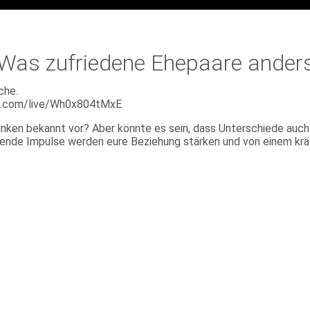
 Was zufriedene Ehepaare ander
che.
ube.com/live/Wh0x804tMxE
nken bekannt vor? Aber könnte es sein, dass Unterschiede auch 
ierende Impulse werden eure Beziehung stärken und von einem kr