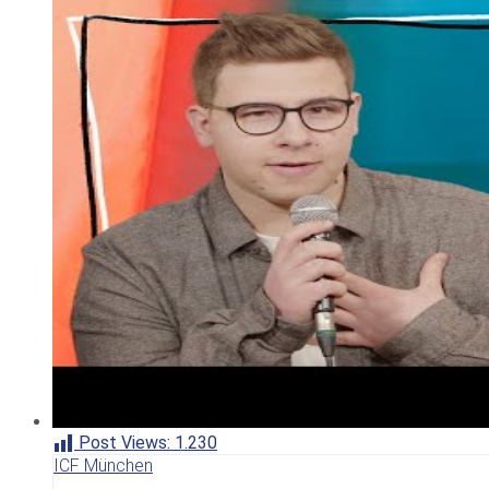
Post Views:
1.230
ICF München