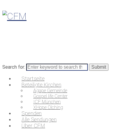
Search for:
Startseite
Beteiligte Kirchen
Agape Gemeinde
Gospel life Center
ICF München
XHope Olching
Spenden
Alle Sendungen
Über CFM