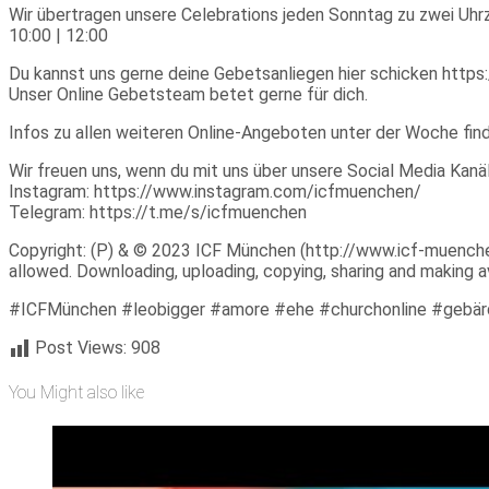
Wir übertragen unsere Celebrations jeden Sonntag zu zwei Uhrz
10:00 | 12:00
Du kannst uns gerne deine Gebetsanliegen hier schicken https:
Unser Online Gebetsteam betet gerne für dich.
Infos zu allen weiteren Online-Angeboten unter der Woche fi
Wir freuen uns, wenn du mit uns über unsere Social Media Ka
Instagram: https://www.instagram.com/icfmuenchen/
Telegram: https://t.me/s/icfmuenchen
Copyright: (P) & © 2023 ICF München (http://www.icf-muenchen.d
allowed. Downloading, uploading, copying, sharing and making ava
#ICFMünchen #leobigger #amore #ehe #churchonline #gebär
Post Views:
908
You Might also like