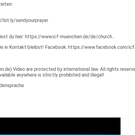
eiten:
//bit.ly/sendyourprayer
ndest du hier: https://www.icf-muenchen.de/de/church…
näle in Kontakt bleibst! Facebook: https://www.facebook.com/ic
e) Video are protected by international law. All rights reserved
ilable anywhere is strictly prohibited and illegal!
densprache