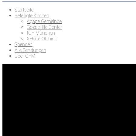
Startseite
Beteiligte Kirchen
Agape Gemeinde
Gospel life Center
ICF München
XHope Olching
Spenden
Alle Sendungen
Über CFM