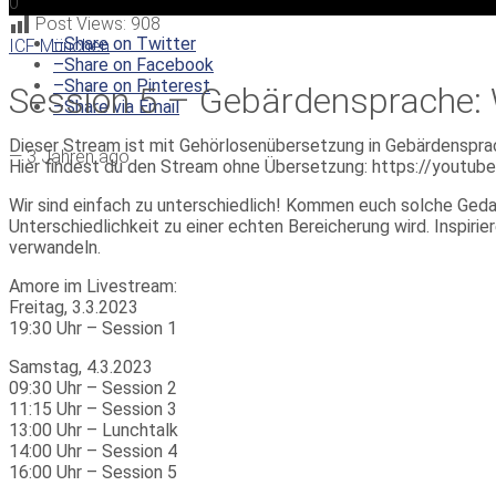
0
Post Views:
908
–
Share on Twitter
ICF München
–
Share on Facebook
–
Share on Pinterest
Session 5 – Gebärdensprache:
–
Share via Email
Dieser Stream ist mit Gehörlosenübersetzung in Gebärdenspra
—
3 Jahren ago
Hier findest du den Stream ohne Übersetzung: https://yout
Wir sind einfach zu unterschiedlich! Kommen euch solche Geda
Unterschiedlichkeit zu einer echten Bereicherung wird. Inspir
verwandeln.
Amore im Livestream:
Freitag, 3.3.2023
19:30 Uhr – Session 1
Samstag, 4.3.2023
09:30 Uhr – Session 2
11:15 Uhr – Session 3
13:00 Uhr – Lunchtalk
14:00 Uhr – Session 4
16:00 Uhr – Session 5