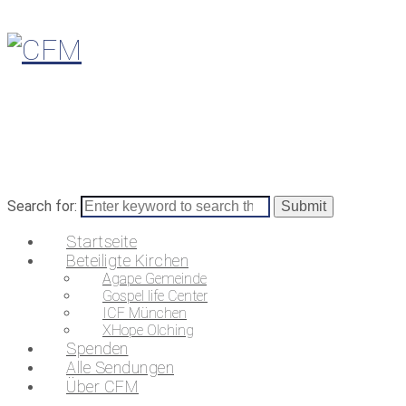
Search for:
Startseite
Beteiligte Kirchen
Agape Gemeinde
Gospel life Center
ICF München
XHope Olching
Spenden
Alle Sendungen
Über CFM