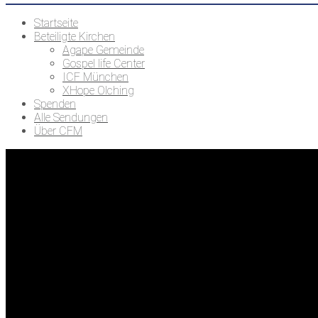
Startseite
Beteiligte Kirchen
Agape Gemeinde
Gospel life Center
ICF München
XHope Olching
Spenden
Alle Sendungen
Über CFM