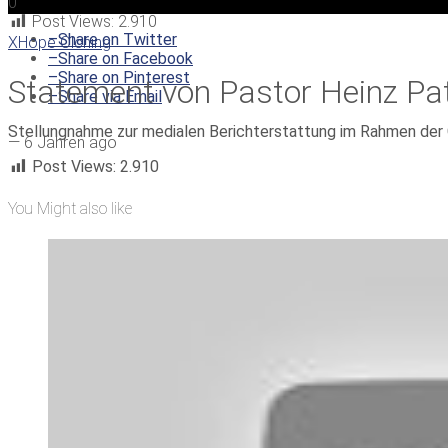
0
Post Views:
2.910
–
Share on Twitter
XHope Olching
–
Share on Facebook
–
Share on Pinterest
Statement von Pastor Heinz Pa
–
Share via Email
Stellungnahme zur medialen Berichterstattung im Rahmen der
—
6 Jahren ago
Post Views:
2.910
You Might also like