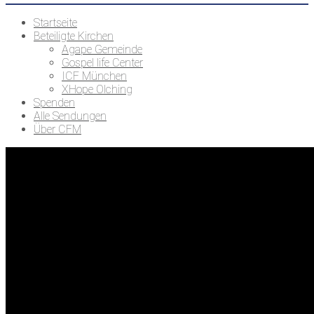
Startseite
Beteiligte Kirchen
Agape Gemeinde
Gospel life Center
ICF München
XHope Olching
Spenden
Alle Sendungen
Über CFM