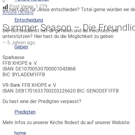
0
Post Views:
1.279
Du hast dich für Jesus entschieden? Total gerne würden wir di
XHope Olching
Entscheidung
Summer Season – Die Freundlic
Der Gottesdienst hat dir gefallen und du möchtest uns
unterstützen? Hier hast du die Möglichkeit zu geben:
—
5 Jahren ago
Geben
Sparkasse
FFB XHOPE e. V.
IBAN: DE10700530700001043868
BIC: BYLADEM1FFB
VR-Bank FFB XHOPE e. V.
IBAN: DE81701633700203226620 BIC: GENODEF1FFB
Du hast eine der Predigten verpasst?
Predigten
Mehr Infos zu unserer Kirche findest du auf unserer Website:
home