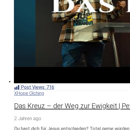
Post Views:
716
XHope Olching
Das Kreuz – der Weg zur Ewigkeit | Pete
2 Jahren ago
Du hast dich für Jesus entschieden? Total gerne würden w