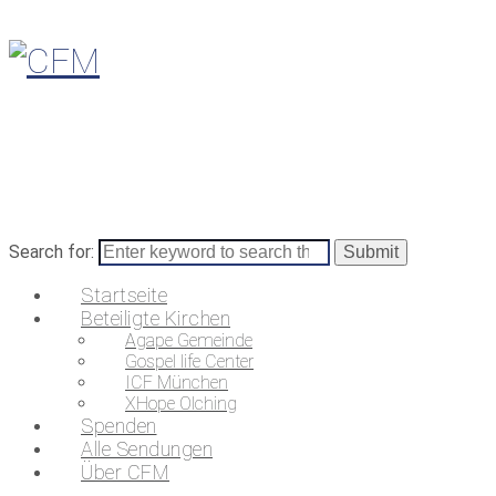
Search for:
Startseite
Beteiligte Kirchen
Agape Gemeinde
Gospel life Center
ICF München
XHope Olching
Spenden
Alle Sendungen
Über CFM