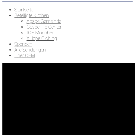
Startseite
Beteiligte Kirchen
Agape Gemeinde
Gospel life Center
ICF München
XHope Olching
Spenden
Alle Sendungen
Über CFM