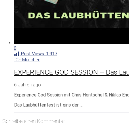
0
Post Views:
1.917
ICF München
EXPERIENCE GOD SESSION – Das Lau
6 Jahren ago
Experience God Session mit Chris Hentschel & Niklas End
Das Laubhüttenfest ist eins der …
Schreibe einen Kommentar