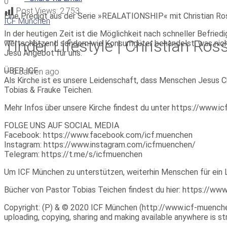
0
Post Views:
2.753
Eine Predigt aus der Serie »REALATIONSHIP« mit Christian R
ICF München
In der heutigen Zeit ist die Möglichkeit nach schneller Befrie
Tinder Lifestyle | Christian Ro
wertschätzend sondern wie Konsumgüter behandelst, was nicht 
Jesu Angebot für uns.
ÜBER ICF
—
6 Jahren ago
Als Kirche ist es unsere Leidenschaft, dass Menschen Jesus Ch
Tobias & Frauke Teichen.
Mehr Infos über unsere Kirche findest du unter https://www.
FOLGE UNS AUF SOCIAL MEDIA
Facebook: https://www.facebook.com/icf.muenchen
Instagram: https://www.instagram.com/icfmuenchen/
Telegram: https://t.me/s/icfmuenchen
Um ICF München zu unterstützen, weiterhin Menschen für ein 
Bücher von Pastor Tobias Teichen findest du hier: https://w
Copyright: (P) & © 2020 ICF München (http://www.icf-muenchen.d
uploading, copying, sharing and making available anywhere is stri