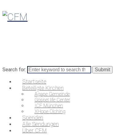
Search for:
Startseite
Beteiligte Kirchen
Agape Gemeinde
Gospel life Center
ICF München
XHope Olching
Spenden
Alle Sendungen
Über CFM