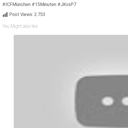
#ICFMünchen #15Minuten #JKvsP7
Post Views:
2.753
You Might also like