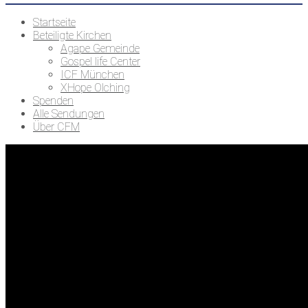
Startseite
Beteiligte Kirchen
Agape Gemeinde
Gospel life Center
ICF München
XHope Olching
Spenden
Alle Sendungen
Über CFM