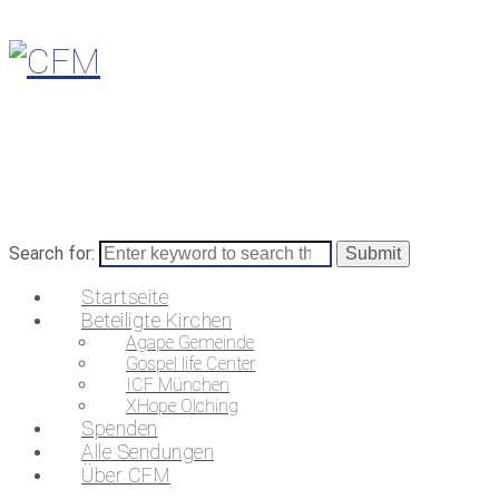
Search for:
Startseite
Beteiligte Kirchen
Agape Gemeinde
Gospel life Center
ICF München
XHope Olching
Spenden
Alle Sendungen
Über CFM