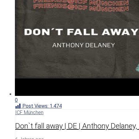
0
Post Views:
1.474
ICF München
Don`t fall away | DE | Anthony Delaney