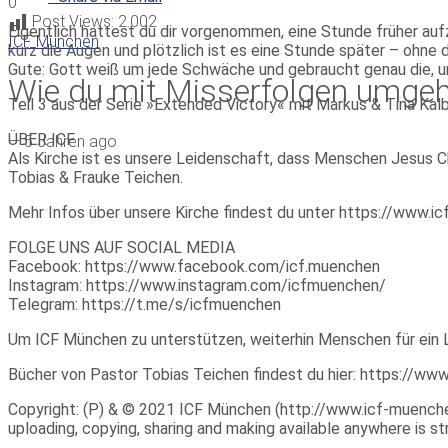
0
Post Views:
2.002
Eigentlich hattest du dir vorgenommen, eine Stunde früher aufz
ICF München
kurz die Augen und plötzlich ist es eine Stunde später – ohne 
Gute: Gott weiß um jede Schwäche und gebraucht genau die, um
Wie du mit Misserfolgen umgeh
Teil 3 aus der Serie »Extended Victory« mit Markus & Tina Kal
ÜBER ICF
—
5 Jahren ago
Als Kirche ist es unsere Leidenschaft, dass Menschen Jesus Ch
Tobias & Frauke Teichen.
Mehr Infos über unsere Kirche findest du unter https://www.
FOLGE UNS AUF SOCIAL MEDIA
Facebook: https://www.facebook.com/icf.muenchen
Instagram: https://www.instagram.com/icfmuenchen/
Telegram: https://t.me/s/icfmuenchen
Um ICF München zu unterstützen, weiterhin Menschen für ein 
Bücher von Pastor Tobias Teichen findest du hier: https://w
Copyright: (P) & © 2021 ICF München (http://www.icf-muenchen.d
uploading, copying, sharing and making available anywhere is stri