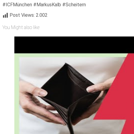
#ICFMünchen #MarkusKalb #Scheitern
Post Views:
2.002
You Might also like