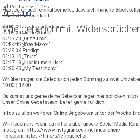
0
Post Views:
2.086
Hast du dir auch einmal bemerkt, dass sich manche Bibelstellen
ICF München
deinen Glauben bleibt.
Wie gehe ich mit Widersprüchen
00:00:00 Livestream Beginn
02:09:59 Online Studio
02:17:23 „Gut zu mir“
—
4 Jahren ago
02:24:16 „Way Maker“
02:39:34 Predigt
03:13:10 „Trust“
03:17:19 „Hier ist mein Herz“
03:20:48 „My Testimony“
Wir übertragen die Celebration jeden Sonntag zu zwei Uhrzeite
10:00 | 12:00
Du kannst uns gerne deine Gebetsanliegen hier schicken https:
Unser Online Gebetsteam betet gerne für dich.
Infos zu allen weiteren Online-Angeboten unter der Woche fin
Wir freuen uns, wenn du mit uns über unsere Social Media Ka
Instagram: https://www.instagram.com/icfmuenchen/
Telegram: https://t.me/s/icfmuenchen