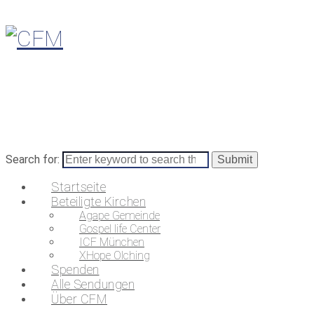
Search for:
Startseite
Beteiligte Kirchen
Agape Gemeinde
Gospel life Center
ICF München
XHope Olching
Spenden
Alle Sendungen
Über CFM