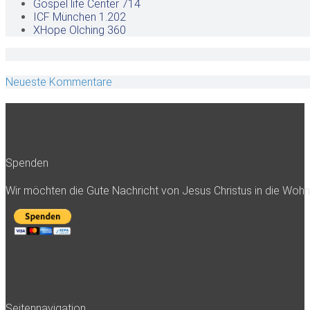
Gospel life Center
714
ICF München
1.202
XHope Olching
360
Neueste Kommentare
Spenden
Wir möchten die Gute Nachricht von Jesus Christus in die Woh
Seitennavigation