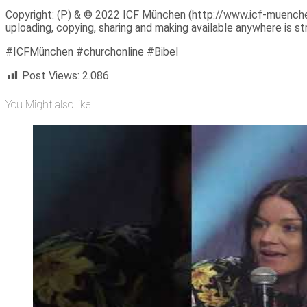
Copyright: (P) & © 2022 ICF München (http://www.icf-muenchen.d
uploading, copying, sharing and making available anywhere is stri
#ICFMünchen #churchonline #Bibel
Post Views:
2.086
You Might also like