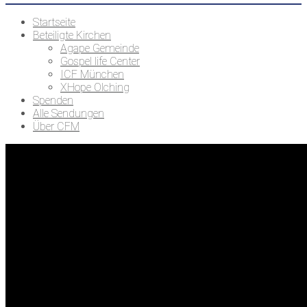
Startseite
Beteiligte Kirchen
Agape Gemeinde
Gospel life Center
ICF München
XHope Olching
Spenden
Alle Sendungen
Über CFM