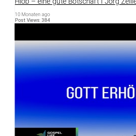
Hiob – eine gute Botschaft I Jörg Zeill
10 Monaten ago
Post Views:
384