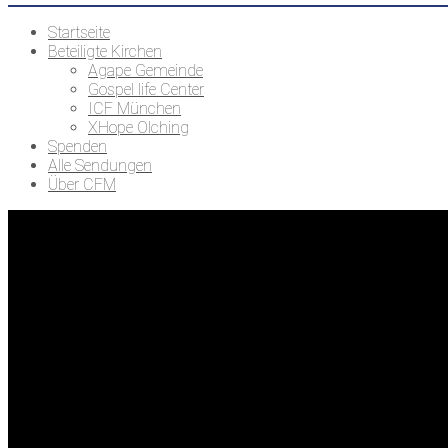
Startseite
Beteiligte Kirchen
Agape Gemeinde
Gospel life Center
ICF München
XHope Olching
Spenden
Alle Sendungen
Über CFM