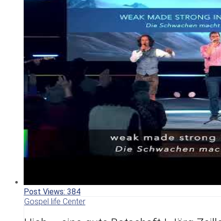
Post Views:
384
Gospel life Center