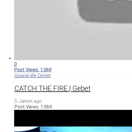
0
Post Views:
1.069
Gospel life Center
CATCH THE FIRE | Gebet
5 Jahren ago
Post Views:
1.069