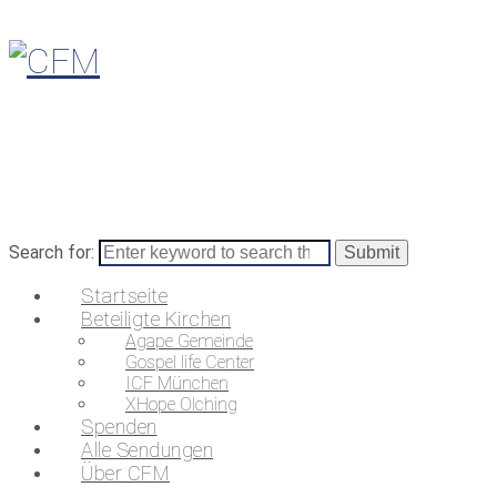
Search for:
Startseite
Beteiligte Kirchen
Agape Gemeinde
Gospel life Center
ICF München
XHope Olching
Spenden
Alle Sendungen
Über CFM