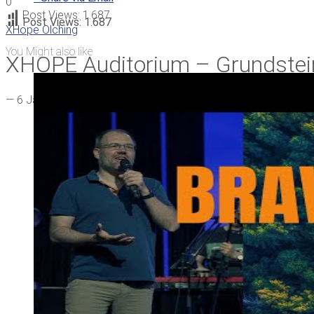
0
Post Views:
1.687
Post Views:
1.687
XHope Olching
You Might also like
XHOPE Auditorium – Grundstei
—
6 Jahren ago