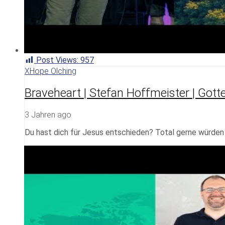
Post Views:
957
XHope Olching
Braveheart | Stefan Hoffmeister | Gott
3 Jahren ago
Du hast dich für Jesus entschieden? Total gerne würden w