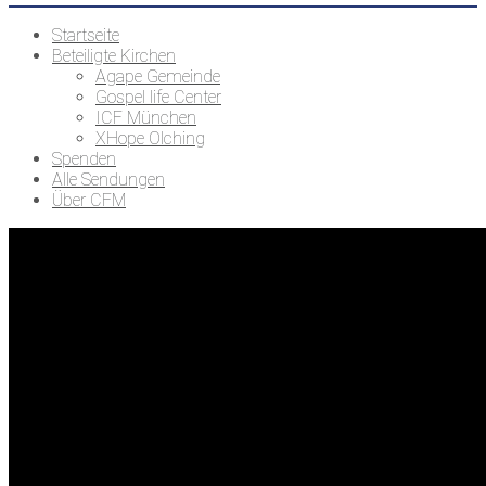
Startseite
Beteiligte Kirchen
Agape Gemeinde
Gospel life Center
ICF München
XHope Olching
Spenden
Alle Sendungen
Über CFM