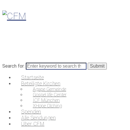
Search for:
Startseite
Beteiligte Kirchen
Agape Gemeinde
Gospel life Center
ICF München
XHope Olching
Spenden
Alle Sendungen
Über CFM