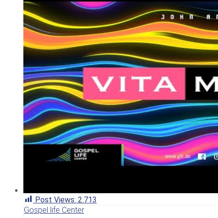
Post Views:
2.713
Gospel life Center