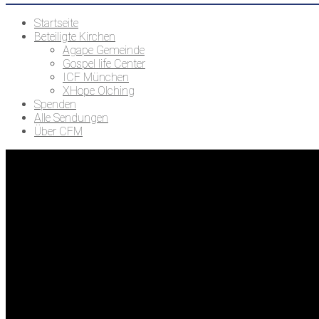
Startseite
Beteiligte Kirchen
Agape Gemeinde
Gospel life Center
ICF München
XHope Olching
Spenden
Alle Sendungen
Über CFM