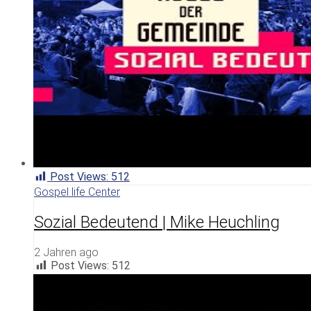
Post Views:
512
Gospel life Center
Sozial Bedeutend | Mike Heuchling
2 Jahren ago
Post Views:
512