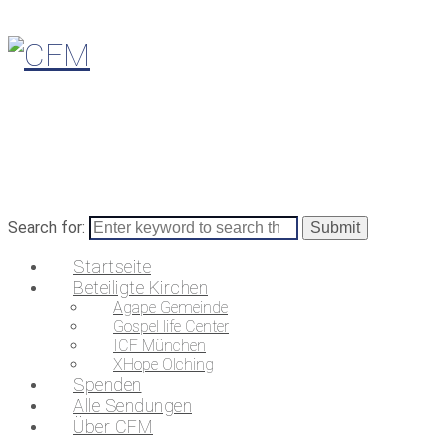
Search for:
Startseite
Beteiligte Kirchen
Agape Gemeinde
Gospel life Center
ICF München
XHope Olching
Spenden
Alle Sendungen
Über CFM