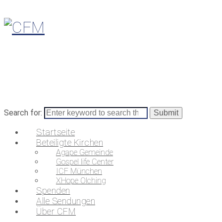
Search for:
Startseite
Beteiligte Kirchen
Agape Gemeinde
Gospel life Center
ICF München
XHope Olching
Spenden
Alle Sendungen
Über CFM