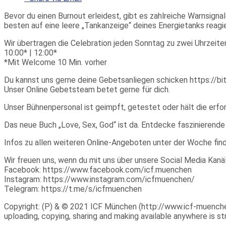
Bevor du einen Burnout erleidest, gibt es zahlreiche Warnsigna
besten auf eine leere „Tankanzeige“ deines Energietanks reagie
Wir übertragen die Celebration jeden Sonntag zu zwei Uhrzeite
10:00​* | 12:00​*
*Mit Welcome 10 Min. vorher
Du kannst uns gerne deine Gebetsanliegen schicken https://bi
Unser Online Gebetsteam betet gerne für dich.
Unser Bühnenpersonal ist geimpft, getestet oder hält die erfo
Das neue Buch „Love, Sex, God“ ist da. Entdecke faszinierend
Infos zu allen weiteren Online-Angeboten unter der Woche fin
Wir freuen uns, wenn du mit uns über unsere Social Media Kanäl
Facebook: https://www.facebook.com/icf.muenchen​
Instagram: https://www.instagram.com/icfmuenchen/​
Telegram: https://t.me/s/icfmuenchen​
Copyright: (P) & © 2021 ICF München (http://www.icf-muenchen.d
uploading, copying, sharing and making available anywhere is stri