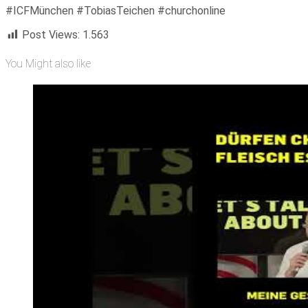
#ICFMünchen​ #TobiasTeichen​ #churchonline​
Post Views:
1.563
You Might also like