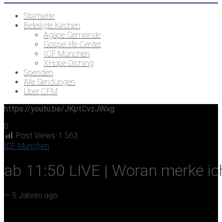
Startseite
Beteiligte Kirchen
Agape Gemeinde
Gospel life Center
ICF München
XHope Olching
Spenden
Alle Sendungen
Über CFM
https://youtu.be/JKptCvzJWxg
0
Post Views:
1.563
ICF München
ab 11:50 LIVE | Woran merke ich
—
5 Jahren ago