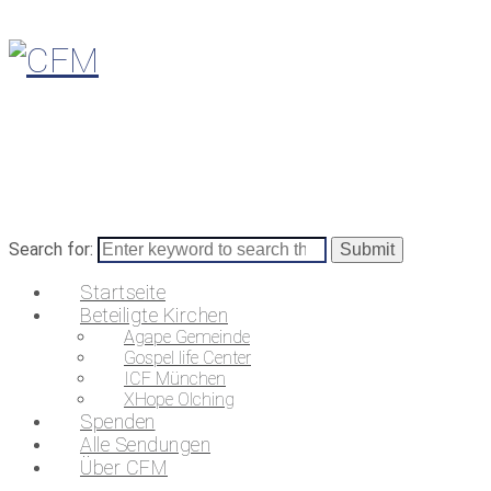
Search for:
Startseite
Beteiligte Kirchen
Agape Gemeinde
Gospel life Center
ICF München
XHope Olching
Spenden
Alle Sendungen
Über CFM