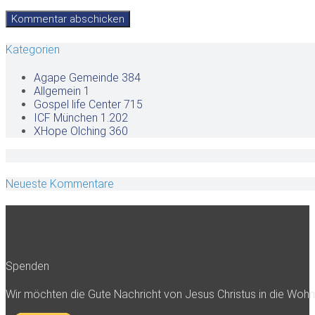
Kategorien
Agape Gemeinde
384
Allgemein
1
Gospel life Center
715
ICF München
1.202
XHope Olching
360
Neueste Kommentare
Spenden
Wir möchten die Gute Nachricht von Jesus Christus in die Woh