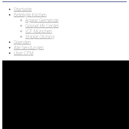
Startseite
Beteiligte Kirchen
Agape Gemeinde
Gospel life Center
ICF München
XHope Olching
Spenden
Alle Sendungen
Über CFM