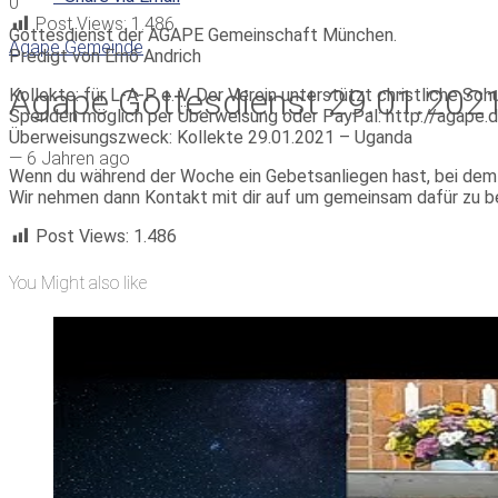
0
Post Views:
1.486
Gottesdienst der AGAPE Gemeinschaft München.
Agape Gemeinde
Predigt von Ernő Andrich
Agape Gottesdienst 29.01.2021 
Kollekte: für L-A-P e. V. Der Verein unterstützt christliche Sc
Spenden möglich per Überweisung oder PayPal: http://agape.
Überweisungszweck: Kollekte 29.01.2021 – Uganda
—
6 Jahren ago
Wenn du während der Woche ein Gebetsanliegen hast, bei dem
Wir nehmen dann Kontakt mit dir auf um gemeinsam dafür zu b
Post Views:
1.486
You Might also like