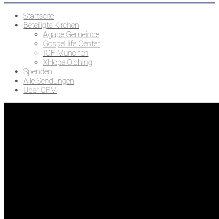
Startseite
Beteiligte Kirchen
Agape Gemeinde
Gospel life Center
ICF München
XHope Olching
Spenden
Alle Sendungen
Über CFM