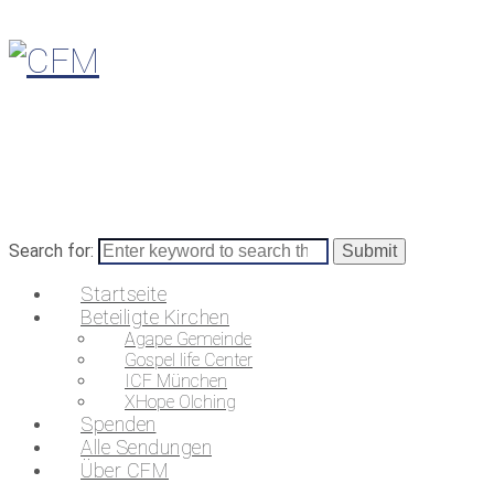
Search for:
Startseite
Beteiligte Kirchen
Agape Gemeinde
Gospel life Center
ICF München
XHope Olching
Spenden
Alle Sendungen
Über CFM