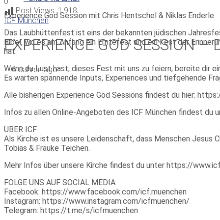
0
Post Views:
1.918
Experience God Session mit Chris Hentschel & Niklas Enderle
ICF München
Das Laubhüttenfest ist eins der bekannten jüdischen Jahresfe
EXPERIENCE GOD SESSION – D
Bibel, wo es am Anfang ein Erntefest und ein Fest der Erinner
hat.
Wenn du Lust hast, dieses Fest mit uns zu feiern, bereite dir 
—
6 Jahren ago
Es warten spannende Inputs, Experiences und tiefgehende Frag
Alle bisherigen Experience God Sessions findest du hier: http
Infos zu allen Online-Angeboten des ICF München findest du
ÜBER ICF
Als Kirche ist es unsere Leidenschaft, dass Menschen Jesus Ch
Tobias & Frauke Teichen.
Mehr Infos über unsere Kirche findest du unter https://www.
FOLGE UNS AUF SOCIAL MEDIA
Facebook: https://www.facebook.com/icf.muenchen
Instagram: https://www.instagram.com/icfmuenchen/
Telegram: https://t.me/s/icfmuenchen