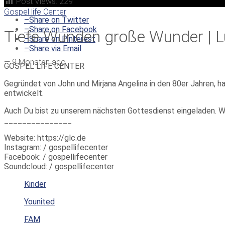
Post Views:
229
Gospel life Center
–
Share on Twitter
–
Share on Facebook
Tiefe Wunden große Wunder | L
–
Share on Pinterest
–
Share via Email
—
9 Monaten ago
GOSPEL LIFE CENTER
Gegründet von John und Mirjana Angelina in den 80er Jahren, h
entwickelt.
Auch Du bist zu unserem nächsten Gottesdienst eingeladen. W
_______________
Website: https://glc.de
Instagram: / gospellifecenter
Facebook: / gospellifecenter
Soundcloud: / gospellifecenter
Kinder
Younited
FAM