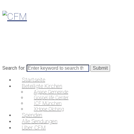
Search for:
Startseite
Beteiligte Kirchen
Agape Gemeinde
Gospel life Center
ICF München
XHope Olching
Spenden
Alle Sendungen
Über CFM