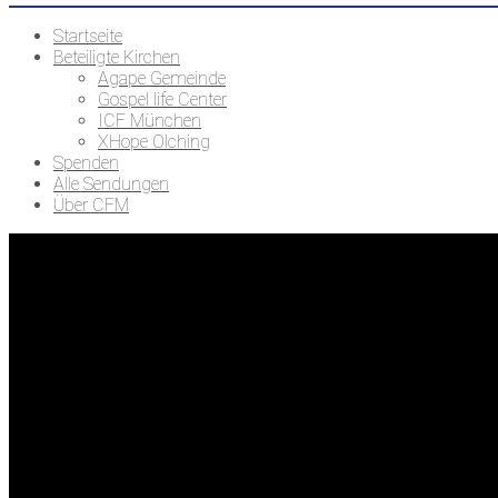
Startseite
Beteiligte Kirchen
Agape Gemeinde
Gospel life Center
ICF München
XHope Olching
Spenden
Alle Sendungen
Über CFM