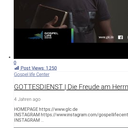
0
Post Views:
1.250
Gospel life Center
GOTTESDIENST | Die Freude am Herrn 
4 Jahren ago
HOMEPAGE https://www.glc.de
INSTAGRAM https://www.instagram.com/gospellifecent
INSTAGRAM …