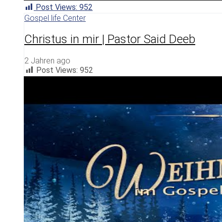
Post Views:
952
Gospel life Center
Christus in mir | Pastor Said Deeb
2 Jahren ago
Post Views:
952