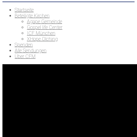
Startseite
Beteiligte Kirchen
Agape Gemeinde
Gospel life Center
ICF München
XHope Olching
Spenden
Alle Sendungen
Über CFM