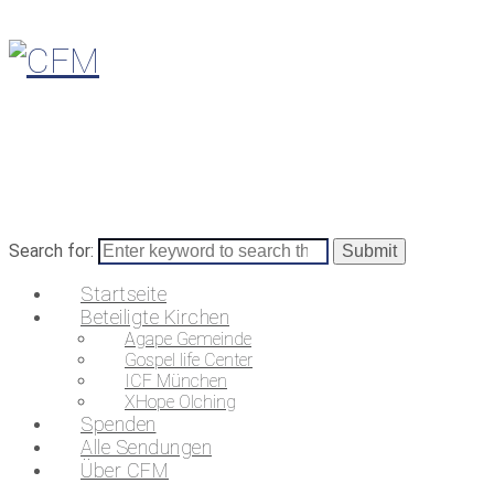
Search for:
Startseite
Beteiligte Kirchen
Agape Gemeinde
Gospel life Center
ICF München
XHope Olching
Spenden
Alle Sendungen
Über CFM