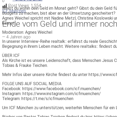
0
Post Views:
1.554
Weißt du wohin dein Geld im Monat geht? Gibst du dein Geld für
ICF München
Budgets zu machen, bist aber an der Umsetzung gescheitert?
Agnes Weichel spricht mit Nadine Metzl, Christina Koslowski u
Ende vom Geld und immer noch 
kannst.
Moderation: Agnes Weichel
—
4 Jahren ago
In unserer Interview-Reihe realtalk:: erfährst du reale Geschi
Begegnung in ihrem Leben macht. Weitere realtalks:: finde
ÜBER ICF
Als Kirche ist es unsere Leidenschaft, dass Menschen Jesus Ch
Tobias & Frauke Teichen.
Mehr Infos über unsere Kirche findest du unter https://www.i
FOLGE UNS AUF SOCIAL MEDIA
Facebook: https://www.facebook.com/icf.muenchen/
Instagram: https://www.instagram.com/icfmuenchen/
Telegram: https://t.me/s/icfmuenchen​
Um ICF München zu unterstützen, weiterhin Menschen für ein L
Bücher von Pastor Tobias Teichen findest du hier: https://sho