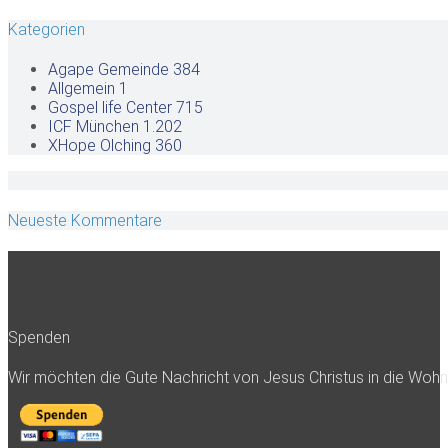
Kategorien
Agape Gemeinde
384
Allgemein
1
Gospel life Center
715
ICF München
1.202
XHope Olching
360
Neueste Kommentare
Spenden
Wir möchten die Gute Nachricht von Jesus Christus in die Woh